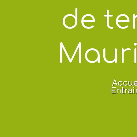
de te
Mauri
Accue
Entrai