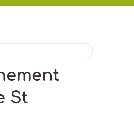
inement
e St