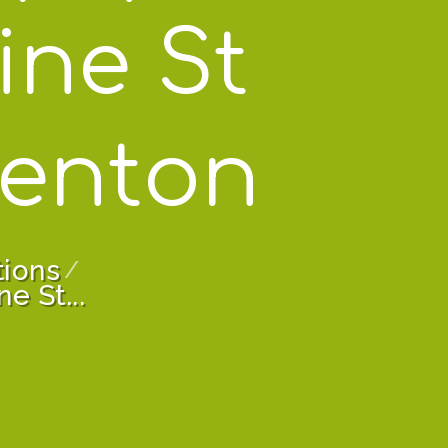
ine St
renton
ions
e St...