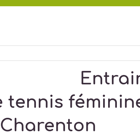
Entra
 tennis féminin
 Charenton