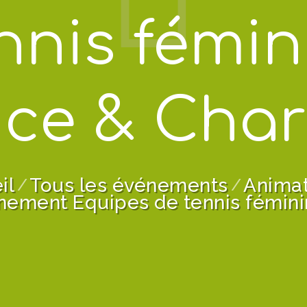
nnis fémin
ce & Cha
il
Tous les événements
Animat
nement Equipes de tennis féminin