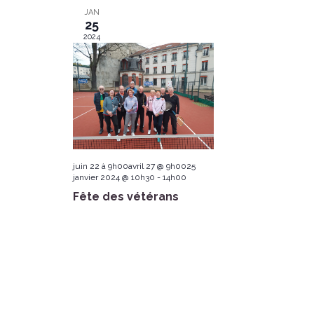
w
JAN
25
2024
s
N
a
v
i
juin 22 à 9h00avril 27 @ 9h0025
janvier 2024 @ 10h30
-
14h00
g
Fête des vétérans
a
t
i