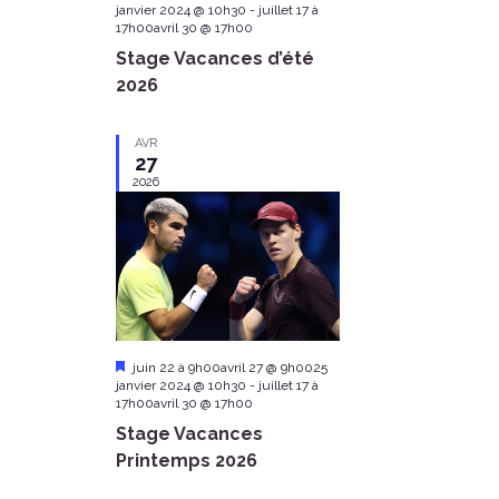
e
e
janvier 2024 @ 10h30
-
juillet 17 à
s
a
17h00avril 30 @ 17h00
a
t
Stage Vacances d’été
u
N
r
2026
r
e
a
d
c
AVR
v
27
h
2026
i
a
g
a
n
t
d
i
F
juin 22 à 9h00avril 27 @ 9h0025
V
e
janvier 2024 @ 10h30
-
juillet 17 à
o
a
17h00avril 30 @ 17h00
i
t
Stage Vacances
n
u
r
Printemps 2026
e
e
d