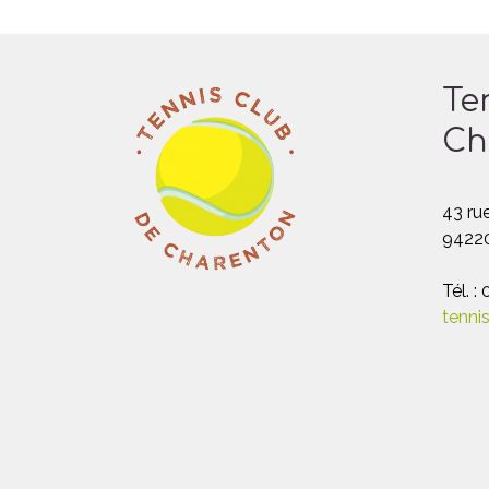
Te
Ch
43 rue
94220
Tél. :
tenni