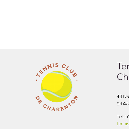
Te
Ch
43 rue
94220
Tél. :
tenni