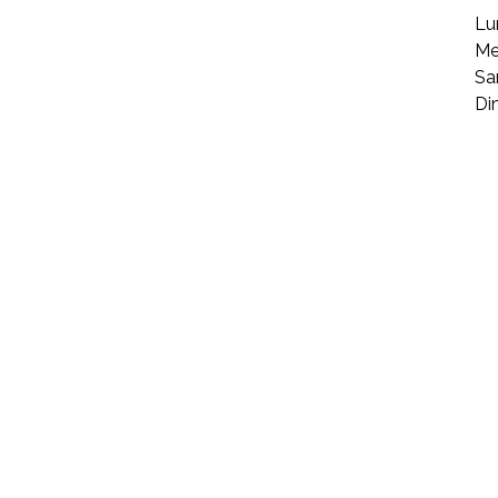
Lu
Me
Sa
Di