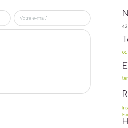
N
43
T
01
E
te
R
In
Fa
H