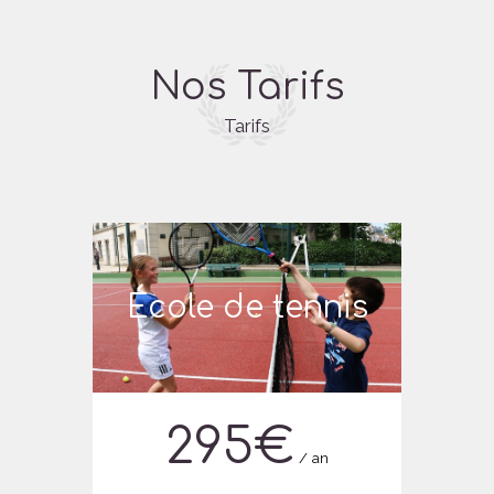
Nos Tarifs
Tarifs
École de tennis
295
€
an