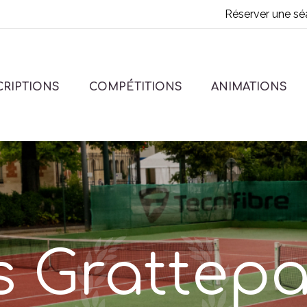
Réserver une sé
CRIPTIONS
COMPÉTITIONS
ANIMATIONS
s Grattep