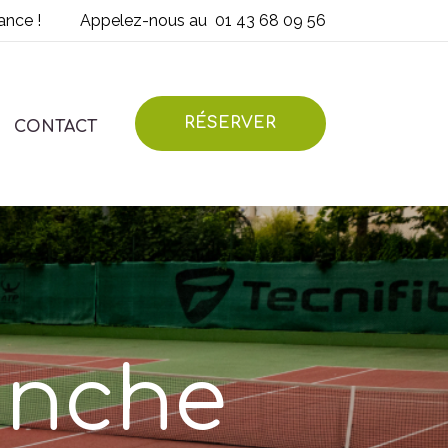
ance !
Appelez-nous au
01 43 68 09 56
RÉSERVER
CONTACT
anche