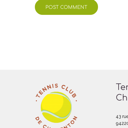
Te
Ch
43 rue
94220