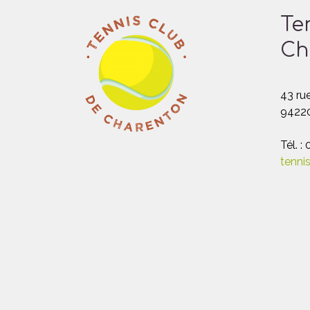
Te
Ch
43 rue
94220
Tél. :
tenni