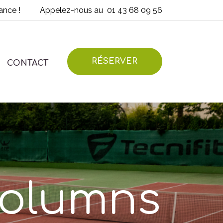
ance !
Appelez-nous au
01 43 68 09 56
RÉSERVER
CONTACT
 Columns